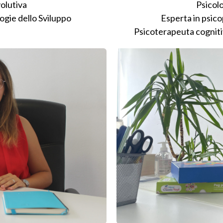
Psicolo
volutiva
Esperta in psic
ogie dello Sviluppo
Psicoterapeuta cognit