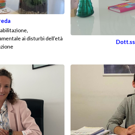
reda
iabilitazione,
entale ai disturbi dell'età
Dott.s
azione