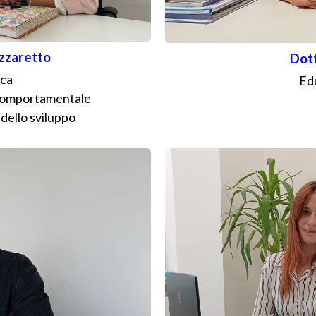
azzaretto
Dott
ica
Ed
 comportamentale
dello sviluppo