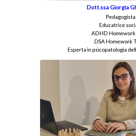
Dott.ssa Giorgia Gh
Pedagogista
Educatrice soci
ADHD Homework 
DSA Homework T
Esperta in psicopatologia de