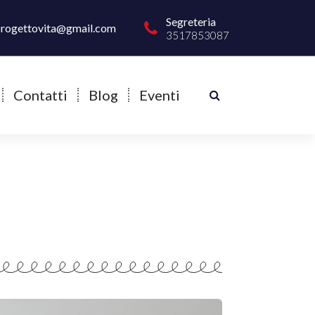
Segreteria
progettovita@gmail.com
3517853087
Contatti
Blog
Eventi