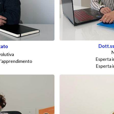
Dott.ss
gato
N
volutiva
Esperta 
ll’apprendimento
Esperta i