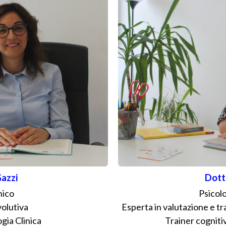
azzi
Dott
nico
Psicolo
volutiva
Esperta in valutazione e t
gia Clinica
Trainer cognitiv