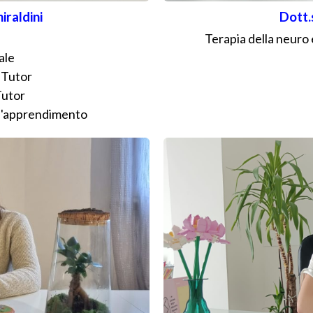
iraldini
Dott.
Terapia della neuro 
ale
Tutor
utor
ll'apprendimento