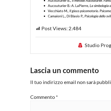
Aucouturier B.,
Il metodo Aucouturier. Fant
Aucouturier B.-A. LaPierre,
La simbologia 
Vecchiato M.,
Il gioco psicomotorio. Psicomo
Camaioni L., Di Blasio P.,
Psicologia dello sv
Post Views:
2.484
Studio Prog
Lascia un commento
Il tuo indirizzo email non sarà pubbl
Commento
*