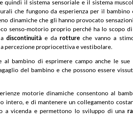
 quindi il sistema sensoriale e il sistema musco
eurali che fungono da esperienza per il bambino 
no dinamiche che gli hanno provocato sensazioni p
ioco senso-motorio proprio perché ha lo scopo di
 da
discontinuità
e da
rotture
che vanno a stimol
la percezione propriocettiva e vestibolare.
e al bambino di esprimere campo anche le sue
gaglio del bambino e che possono essere vissute
esperienze motorie dinamiche consentono al bam
po intero, e di mantenere un collegamento costan
no a vicenda e permettono lo sviluppo di una
r