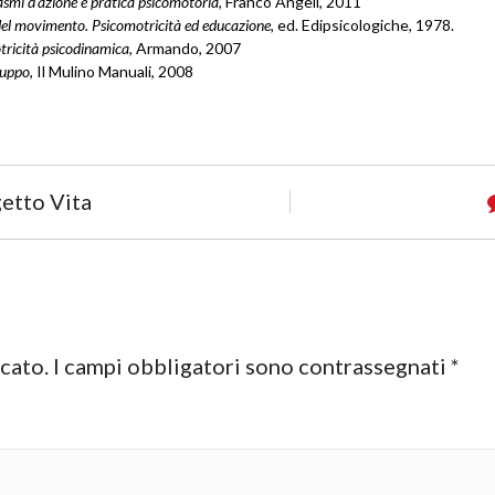
asmi d’azione e pratica psicomotoria
, Franco Angeli, 2011
del movimento. Psicomotricità ed educazione
, ed. Edipsicologiche, 1978.
tricità psicodinamica
, Armando, 2007
iluppo
, Il Mulino Manuali, 2008
etto Vita
icato.
I campi obbligatori sono contrassegnati
*