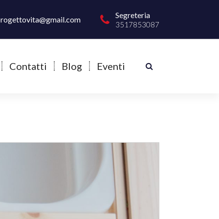
Segreteria
progettovita@gmail.com
3517853087
Contatti
Blog
Eventi